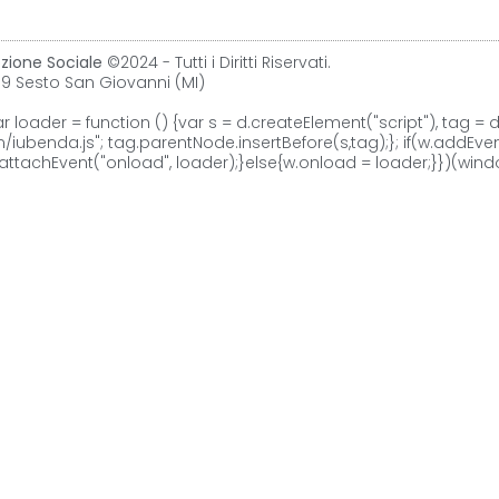
zione Sociale
©2024 - Tutti i Diritti Riservati.
99 Sesto San Giovanni (MI)
ar loader = function () {var s = d.createElement("script"), tag 
iubenda.js"; tag.parentNode.insertBefore(s,tag);}; if(w.addEven
w.attachEvent("onload", loader);}else{w.onload = loader;}})(wi