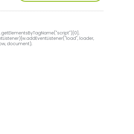
= d.getElementsByTagName("script")[0];
tListener){w.addEventListener("load", loader,
ndow, document);