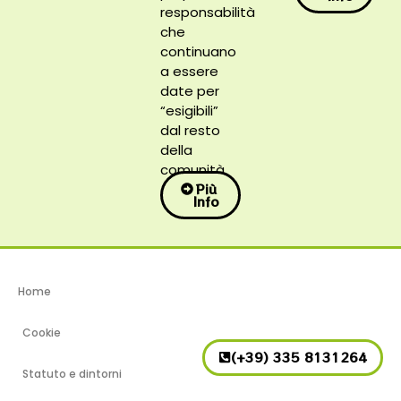
responsabilità
che
continuano
a essere
date per
“esigibili”
dal resto
della
comunità.
Più
Info
Home
Cookie
(+39) 335 8131264
Statuto e dintorni