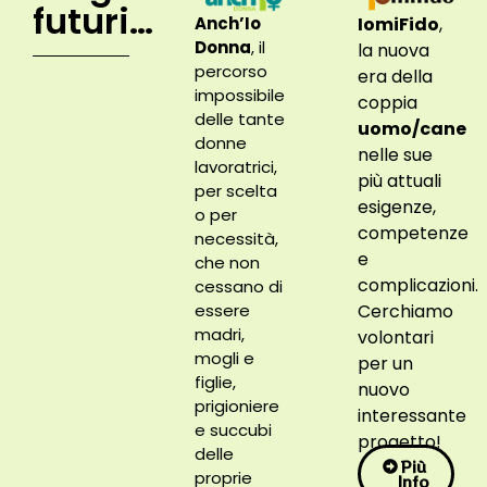
futuri…
Anch’Io
IomiFido
,
Donna
, il
la nuova
percorso
era della
impossibile
coppia
delle tante
uomo/cane
donne
nelle sue
lavoratrici,
più attuali
per scelta
esigenze,
o per
competenze
necessità,
e
che non
complicazioni.
cessano di
essere
Cerchiamo
madri,
volontari
mogli e
per un
figlie,
nuovo
prigioniere
interessante
e succubi
progetto!
delle
Più
proprie
Info