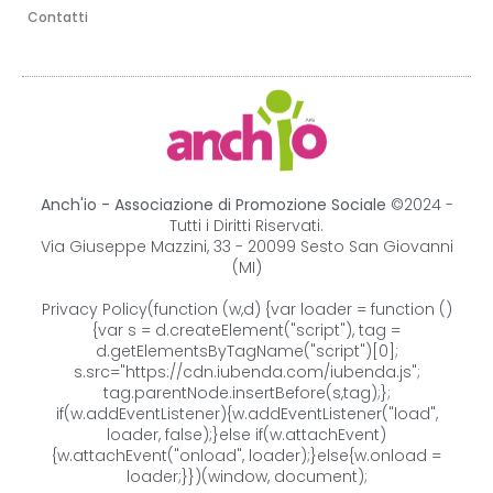
Contatti
Anch'io - Associazione di Promozione Sociale
©2024 -
Tutti i Diritti Riservati.
Via Giuseppe Mazzini, 33 - 20099 Sesto San Giovanni
(MI)
Privacy Policy
(function (w,d) {var loader = function ()
{var s = d.createElement("script"), tag =
d.getElementsByTagName("script")[0];
s.src="https://cdn.iubenda.com/iubenda.js";
tag.parentNode.insertBefore(s,tag);};
if(w.addEventListener){w.addEventListener("load",
loader, false);}else if(w.attachEvent)
{w.attachEvent("onload", loader);}else{w.onload =
loader;}})(window, document);