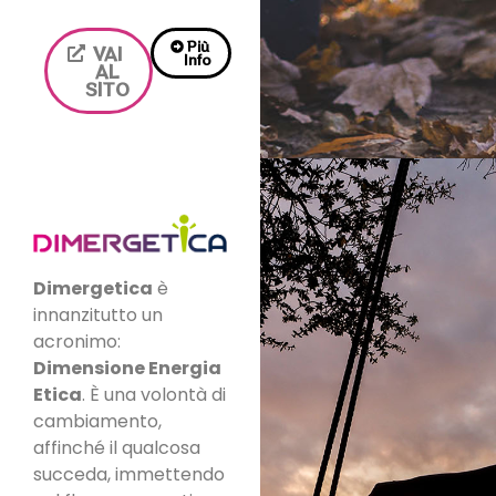
Più
VAI
Info
AL
SITO
Dimergetica
è
innanzitutto un
acronimo:
Dimensione Energia
Etica
. È una volontà di
cambiamento,
affinché il qualcosa
succeda, immettendo