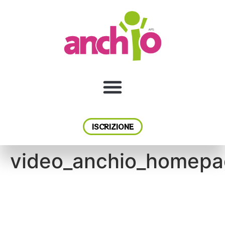
ISCRIZIONE
video_anchio_homep
Video
Player