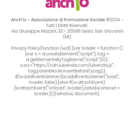
Anch'io - Associazione di Promozione Sociale
©2024 -
Tutti i Diritti Riservati.
Via Giuseppe Mazzini, 33 - 20099 Sesto San Giovanni
(MI)
Privacy Policy
(function (w,d) {var loader = function ()
{var s = d.createElement("script"), tag =
d.getElementsByTagName("script")[0];
s.src="https://cdn.iubenda.com/iubenda.js";
tag.parentNode.insertBefore(s,tag);};
if(w.addEventListener){w.addEventListener("load",
loader, false);}else if(w.attachEvent)
{w.attachEvent("onload", loader);}else{w.onload =
loader;}})(window, document);